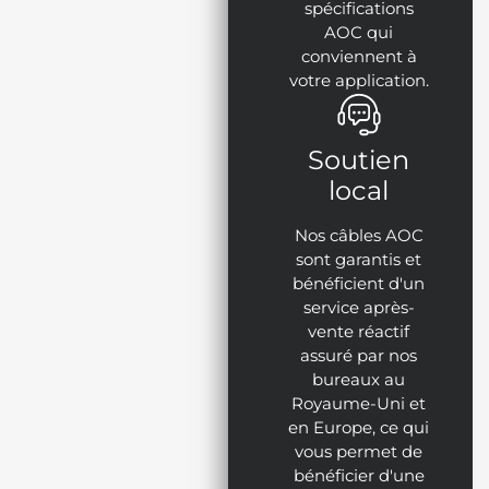
spécifications
AOC qui
conviennent à
votre application.
Soutien
local
Nos câbles AOC
sont garantis et
bénéficient d'un
service après-
vente réactif
assuré par nos
bureaux au
Royaume-Uni et
en Europe, ce qui
vous permet de
bénéficier d'une