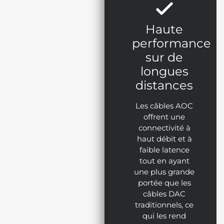
Haute
performance
sur de
longues
distances
Les câbles AOC
offrent une
connectivité à
haut débit et à
faible latence
tout en ayant
une plus grande
portée que les
câbles DAC
traditionnels, ce
qui les rend