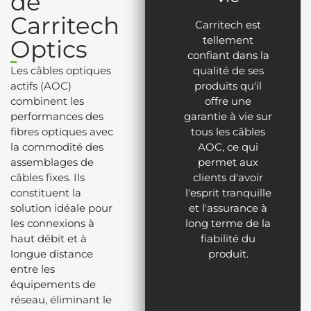
de
Carritech
Carritech est
tellement
Optics
confiant dans la
Les câbles optiques
qualité de ses
actifs (AOC)
produits qu'il
combinent les
offre une
performances des
garantie à vie sur
fibres optiques avec
tous les câbles
la commodité des
AOC, ce qui
assemblages de
permet aux
câbles fixes. Ils
clients d'avoir
constituent la
l'esprit tranquille
solution idéale pour
et l'assurance à
les connexions à
long terme de la
haut débit et à
fiabilité du
longue distance
produit.
entre les
équipements de
réseau, éliminant le