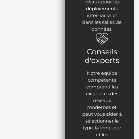
idéaux pour les
déploiements
inter-racks et
dans les salles de
données.
Conseils
d'experts
Notre équipe
compétente
comprend les
exigences des
réseaux
modernes et
peut vous aider à
sélectionner le
type, la longueur
et les