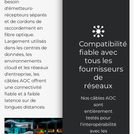
besoin
d'émetteurs-
récepteurs séparés
et de cordons de
raccordement en
fibre optique.
Largement utilisés
Compatibilité
dans les centres de
fiable avec
données, les
tous les
environnements
cloud et les réseaux
fournisseurs
d'entreprise, les
de
câbles AOC offrent
réseaux
une connectivité
fiable et à faible
Nos câbles AOC
latence sur de
sont
longues distances.
entièrement
testés pour
l'interopérabilité
avec les