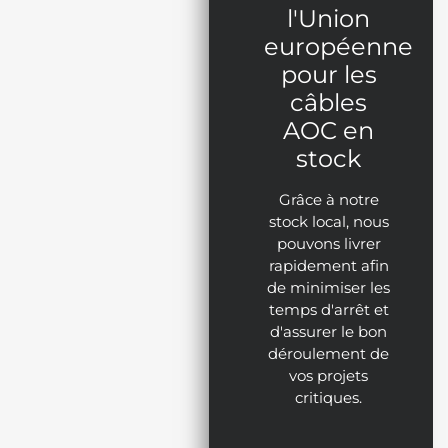
l'Union
européenne
pour les
câbles
AOC en
stock
Grâce à notre
stock local, nous
pouvons livrer
rapidement afin
de minimiser les
temps d'arrêt et
d'assurer le bon
déroulement de
vos projets
critiques.