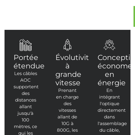
Portée
Évolutivité
Concepti
étendue
à
économe
grande
en
Les câbles
AOC
vitesse
énergie
supportent
Prenant
En
des
en charge
intégrant
distances
des
l'optique
allant
vitesses
directement
jusqu'à
allant de
dans
100
10G à
l'assemblage
mètres, ce
800G, les
du câble,
qui les