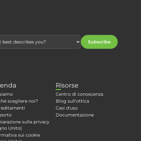
Subscribe
ienda
Risorse
 siamo
Centro di conoscenza
hé scegliere noi?
Blog sull'ottica
reditamenti
Casi d'uso
porto
Documentazione
iarazione sulla privacy
gno Unito)
rmativa sui cookie