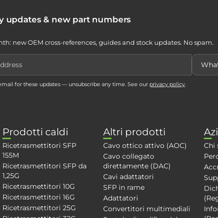
ty updates & new part numbers
th: new OEM cross-references, guides and stock updates. No spam.
 email for these updates — unsubscribe any time. See our
privacy policy
.
Prodotti caldi
Altri prodotti
Az
Ricetrasmettitori SFP
Cavo ottico attivo (AOC)
Chi
155M
Cavo collegato
Perc
Ricetrasmettitori SFP da
direttamente (DAC)
Acc
1,25G
Cavi adattatori
Sup
Ricetrasmettitori 10G
SFP in rame
Dich
Ricetrasmettitori 16G
Adattatori
(Re
Ricetrasmettitori 25G
Convertitori multimediali
Info