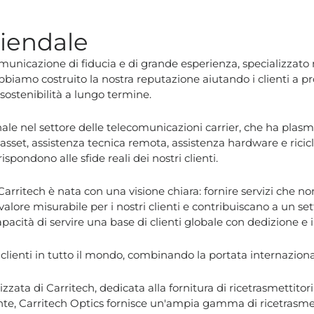
ziendale
comunicazione di fiducia e di grande esperienza, specializzato 
biamo costruito la nostra reputazione aiutando i clienti a prol
 sostenibilità a lungo termine.
le nel settore delle telecomunicazioni carrier, che ha plasma
gli asset, assistenza tecnica remota, assistenza hardware e ri
ispondono alle sfide reali dei nostri clienti.
ritech è nata con una visione chiara: fornire servizi che non 
ore misurabile per i nostri clienti e contribuiscano a un sett
apacità di servire una base di clienti globale con dedizione e
clienti in tutto il mondo, combinando la portata internazional
zata di Carritech, dedicata alla fornitura di ricetrasmettitori 
cliente, Carritech Optics fornisce un'ampia gamma di ricetrasme