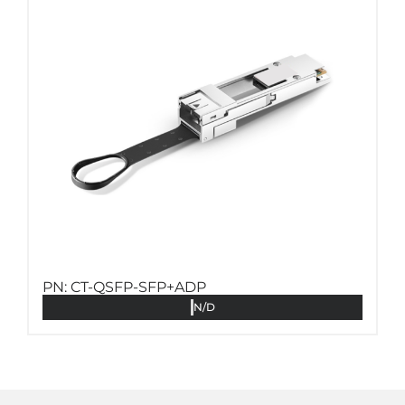
PN: CT-QSFP-SFP+ADP
N/D