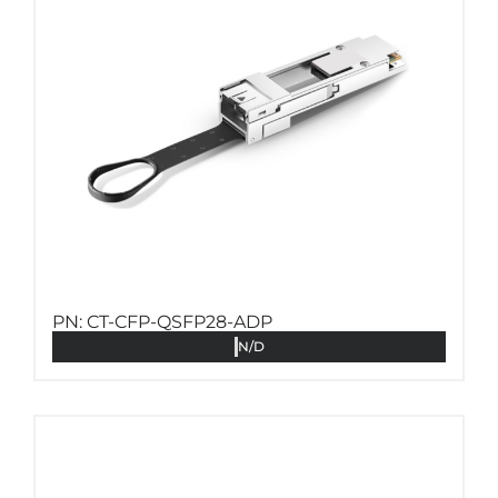
PN: CT-CFP-QSFP28-ADP
N/D