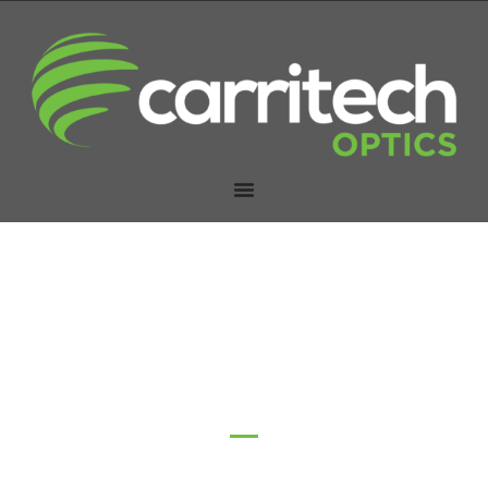
Adattatori
Casa
/
Ricetrasmettitori ottici
/
SFP/SFP+ e adattatori in
rame
/ Adattatori